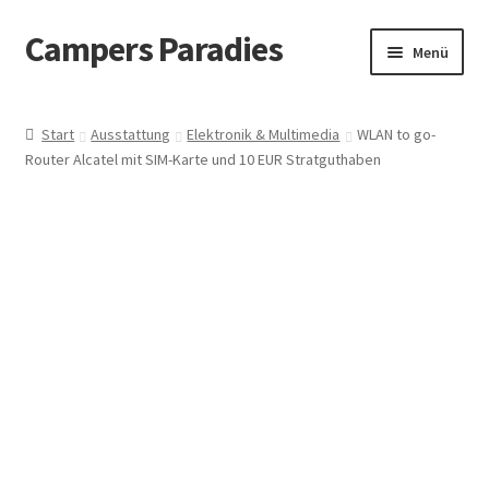
Campers Paradies
Zur
Zum
Menü
Navigation
Inhalt
springen
springen
Fahrzeug
Start
Ausstattung
Elektronik & Multimedia
WLAN to go-
Router Alcatel mit SIM-Karte und 10 EUR Stratguthaben
Ausstattung
Outdoor
Bekleidung
Freizeitbeschäftigung
Haustier
Bücher