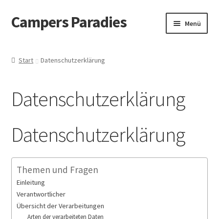
Campers Paradies
Zur
Zum
Menü
Navigation
Inhalt
springen
springen
Fahrzeug
Start
Datenschutzerklärung
Ausstattung
Datenschutzerklärung
Outdoor
Bekleidung
Datenschutzerklärung
Freizeitbeschäftigung
Themen und Fragen
Haustier
Einleitung
Verantwortlicher
Bücher
Übersicht der Verarbeitungen
Arten der verarbeiteten Daten