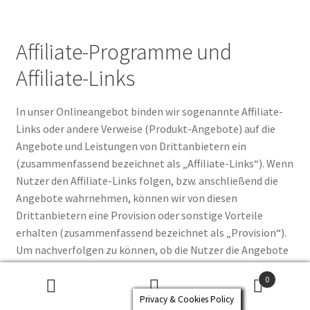
Affiliate-Programme und
Affiliate-Links
In unser Onlineangebot binden wir sogenannte Affiliate-
Links oder andere Verweise (Produkt-Angebote) auf die
Angebote und Leistungen von Drittanbietern ein
(zusammenfassend bezeichnet als „Affiliate-Links“). Wenn
Nutzer den Affiliate-Links folgen, bzw. anschließend die
Angebote wahrnehmen, können wir von diesen
Drittanbietern eine Provision oder sonstige Vorteile
erhalten (zusammenfassend bezeichnet als „Provision“).
Um nachverfolgen zu können, ob die Nutzer die Angebote
eines von uns eingesetzten Affiliate-Links wahrgenommen
0
haben, ist es notwendig, dass die jeweiligen Drittanbieter
Suchen
Suchen
Privacy & Cookies Policy
erfahren, dass die Nutzer einem innerhalb unseres