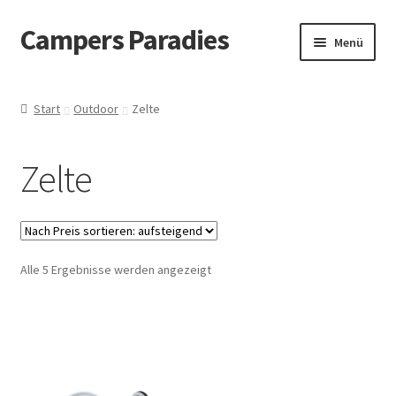
Campers Paradies
Zur
Zum
Menü
Navigation
Inhalt
springen
springen
Fahrzeug
Start
Outdoor
Zelte
Ausstattung
Zelte
Outdoor
Bekleidung
Nach
Alle 5 Ergebnisse werden angezeigt
Freizeitbeschäftigung
Preis
sortiert:
Haustier
aufsteigend
Bücher