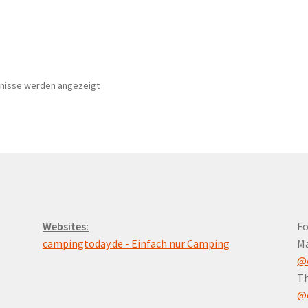
Nach
bnisse werden angezeigt
Preis
sortiert:
aufsteigend
Websites:
Fo
campingtoday.de - Einfach nur Camping
M
@
Th
@