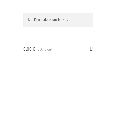
Suchen
Suchen
nach:
0,00
€
0 Artikel