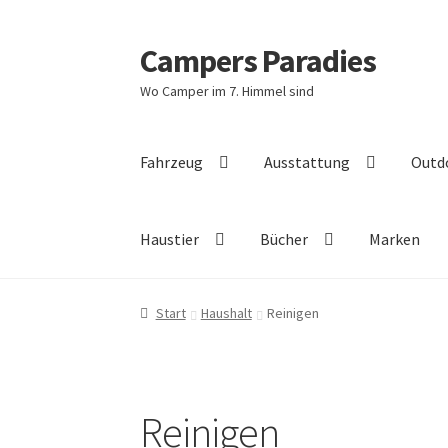
Campers Paradies
Zur
Zum
Navigation
Inhalt
Wo Camper im 7. Himmel sind
springen
springen
Fahrzeug
Ausstattung
Outd
Haustier
Bücher
Marken
Start
Haushalt
Reinigen
Reinigen