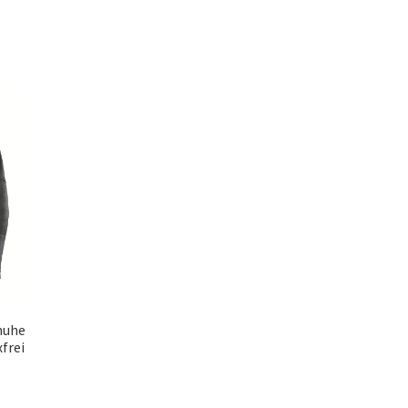
huhe
frei