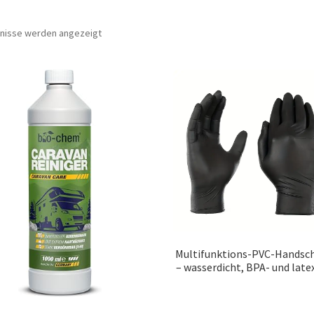
Nach
bnisse werden angezeigt
Preis
sortiert:
aufsteigend
Multifunktions-PVC-Handsc
– wasserdicht, BPA- und latex