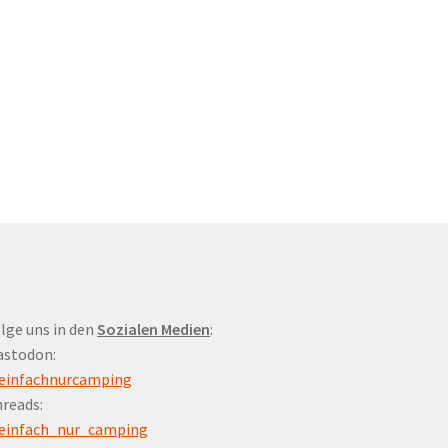
lge uns in den
Sozialen Medien
:
astodon:
einfachnurcamping
reads:
einfach_nur_camping