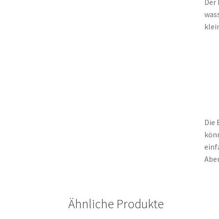
Der 
wass
klei
Die 
könn
einf
Aben
Ähnliche Produkte