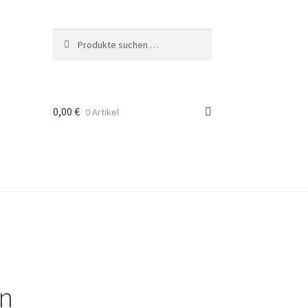
Suchen
Suchen
nach:
0,00
€
0 Artikel
on