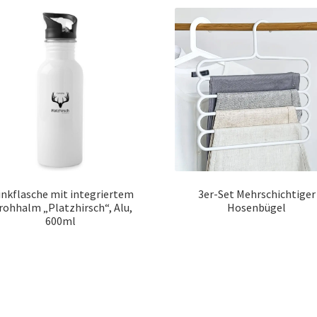
inkflasche mit integriertem
3er-Set Mehrschichtiger
rohhalm „Platzhirsch“, Alu,
Hosenbügel
600ml