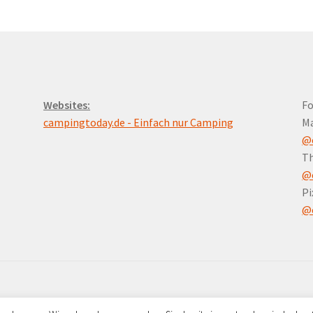
Websites:
Fo
campingtoday.de - Einfach nur Camping
M
@
Th
@
Pi
@