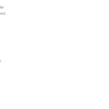
die
est.
n