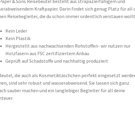
Paper & Sons Reisebeutel besteht aus strapazierfähigem und
erabweisendem Kraftpapier. Darin findet sich genug Platz für all 
nen Reisebegleiter, die du schon immer ordentlich verstauen wollt
Kein Leder
Kein Plastik
Hergestellt aus nachwachsenden Rohstoffen- wir nutzen nur
Holzfasern aus FSC zertifiziertem Anbau
Geprüft auf Schadstoffe und nachhaltig produziert
Beutel, die auch als Kosmetiktäschchen perfekt eingesetzt werde
en, sind sehr robust und wasserabweisend. Sie lassen sich ganz
ach sauber machen und ein langlebiger Begleiter für all deine
teuer.