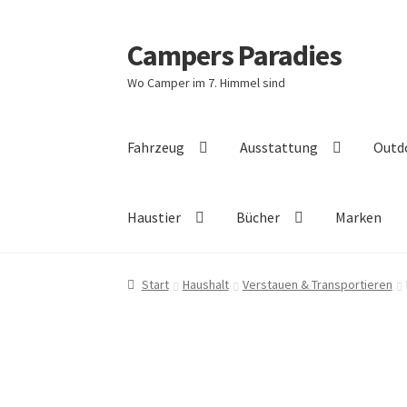
Campers Paradies
Zur
Zum
Navigation
Inhalt
Wo Camper im 7. Himmel sind
springen
springen
Fahrzeug
Ausstattung
Outd
Haustier
Bücher
Marken
Start
Haushalt
Verstauen & Transportieren