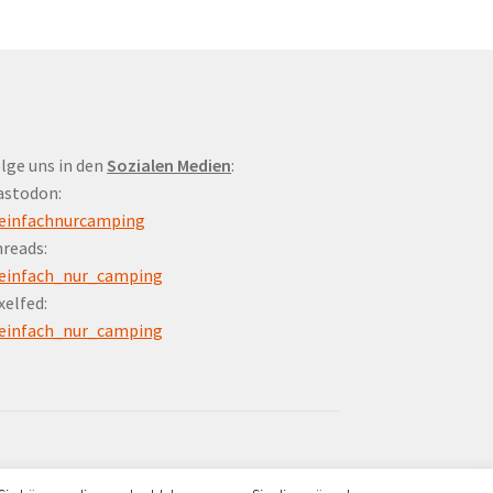
lge uns in den
Sozialen Medien
:
astodon:
einfachnurcamping
reads:
einfach_nur_camping
xelfed:
einfach_nur_camping