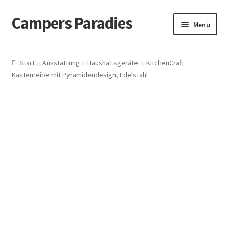
Campers Paradies
Zur
Zum
Menü
Navigation
Inhalt
springen
springen
Fahrzeug
Start
Ausstattung
Haushaltsgeräte
KitchenCraft
Kastenreibe mit Pyramidendesign, Edelstahl
Ausstattung
Outdoor
Bekleidung
Freizeitbeschäftigung
Haustier
Bücher