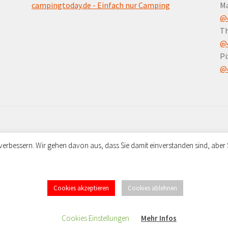
campingtoday.de - Einfach nur Camping
M
@
Th
@
Pi
@
verbessern. Wir gehen davon aus, dass Sie damit einverstanden sind, aber
ommerce
.
Cookies akzeptieren
Cookies ablehnen
Kein Mehrwertsteuerausweis, da Kleinunternehmer nach §19 (1) UStG.
Cookies Einstellungen
Mehr Infos