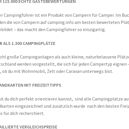
R 115.000 ECHTE GÄSTEBEWERTUNGEN
r Campingführer ist ein Produkt von Campern für Camper. Im Bu
en die von Campern auf camping.info am besten bewerteten Plä
bildet – das macht den Campingführer so einzigartig.
R ALS 1.300 CAMPINGPLÄTZE
hl große Campinganlagen als auch kleine, naturbelassene Plätze
schland werden vorgestellt, die sich für jeden Campertyp eignen 
, ob du mit Wohnmobil, Zelt oder Caravan unterwegs bist.
LANDKARTEN MIT FREIZEITTIPPS
t du dich perfekt orientieren kannst, sind alle Campingplätze au
karten eingezeichnet und zusätzlich wurde nach den besten Freiz
s für dich recherchiert.
AILLIERTE VERGLEICHSPREISE