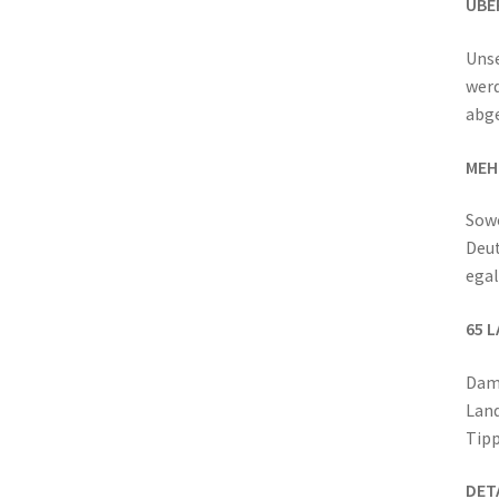
ÜBE
Unse
werd
abge
MEH
Sowo
Deut
egal
65 
Dami
Land
Tipp
DET