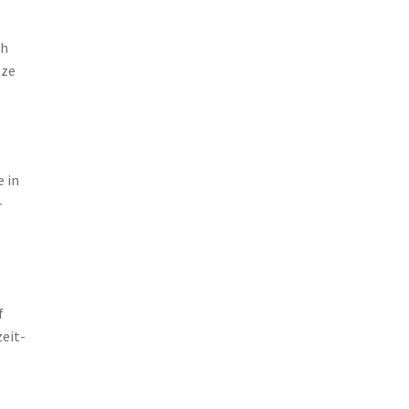
ch
tze
 in
–
f
eit-