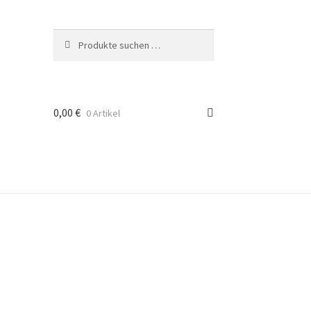
Suchen
Suchen
nach:
0,00
€
0 Artikel