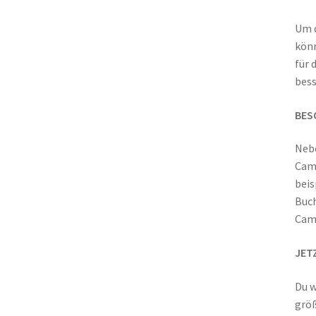
Um d
könn
für 
bess
BES
Nebe
Camp
beis
Buch
Camp
JET
Du w
größ