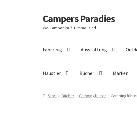
Campers Paradies
Zur
Zum
Navigation
Inhalt
Wo Camper im 7. Himmel sind
springen
springen
Fahrzeug
Ausstattung
Outd
Haustier
Bücher
Marken
Start
Bücher
Campingführer
Campingführer