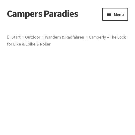
Campers Paradies
Zur
Zum
Menü
Navigation
Inhalt
springen
springen
Fahrzeug
Start
Outdoor
Wandern & Radfahren
Camperly – The Lock
for Bike & Ebike & Roller
Ausstattung
Outdoor
Bekleidung
Freizeitbeschäftigung
Haustier
Bücher