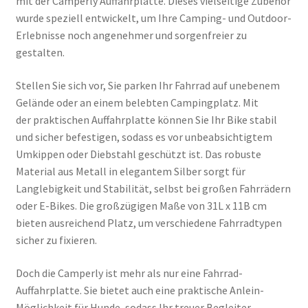
mit der
Camperly Auffahrplatte
. Dieses vielseitige Zubehör
wurde speziell entwickelt, um Ihre Camping- und Outdoor-
Erlebnisse noch angenehmer und sorgenfreier zu
gestalten.
Stellen Sie sich vor, Sie parken Ihr Fahrrad auf unebenem
Gelände oder an einem belebten Campingplatz. Mit
der
praktischen Auffahrplatte
können Sie Ihr Bike stabil
und sicher befestigen, sodass es vor unbeabsichtigtem
Umkippen oder Diebstahl geschützt ist. Das robuste
Material aus Metall in elegantem Silber sorgt für
Langlebigkeit und Stabilität, selbst bei großen Fahrrädern
oder E-Bikes. Die großzügigen Maße von 31L x 11B cm
bieten ausreichend Platz, um verschiedene Fahrradtypen
sicher zu fixieren.
Doch die
Camperly
ist mehr als nur eine Fahrrad-
Auffahrplatte. Sie bietet auch eine praktische Anlein-
Möglichkeit für Hunde, sodass Ihr treuer Begleiter