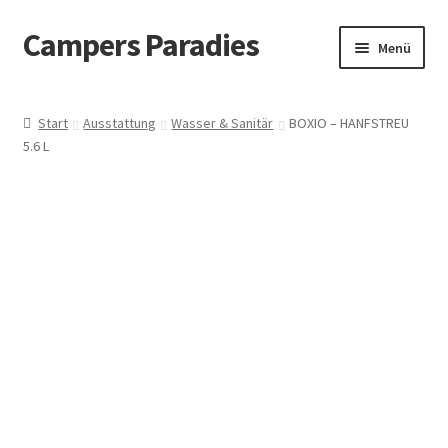
Campers Paradies
Zur
Zum
Menü
Navigation
Inhalt
springen
springen
Fahrzeug
Start
Ausstattung
Wasser & Sanitär
BOXIO – HANFSTREU
5.6 L
Ausstattung
Outdoor
Bekleidung
Freizeitbeschäftigung
Haustier
Bücher