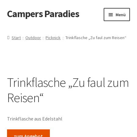
Campers Paradies
Zur
Zum
Menü
Navigation
Inhalt
springen
springen
Fahrzeug
Start
Outdoor
Picknick
Trinkflasche „Zu faul zum Reisen“
Ausstattung
Outdoor
Trinkflasche „Zu faul zum
Bekleidung
Reisen“
Freizeitbeschäftigung
Haustier
Trinkflasche aus Edelstahl
Bücher
zum Angebot