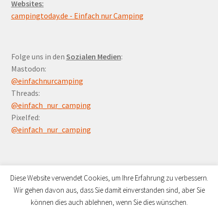
Websites:
campingtoday.de - Einfach nur Camping
Folge uns in den
Sozialen Medien
:
Mastodon:
@einfachnurcamping
Threads:
@einfach_nur_camping
Pixelfed:
@einfach_nur_camping
Diese Website verwendet Cookies, um Ihre Erfahrung zu verbessern.
Wir gehen davon aus, dass Sie damit einverstanden sind, aber Sie
© Campers Paradies 2026
können dies auch ablehnen, wenn Sie dies wünschen.
Datenschutzerklärung
Erstellt mit WooCommerce
.