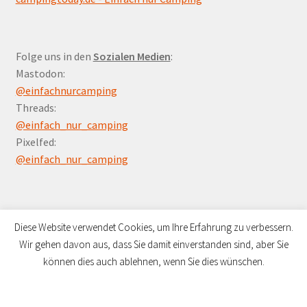
Folge uns in den
Sozialen Medien
:
Mastodon:
@einfachnurcamping
Threads:
@einfach_nur_camping
Pixelfed:
@einfach_nur_camping
Diese Website verwendet Cookies, um Ihre Erfahrung zu verbessern.
Wir gehen davon aus, dass Sie damit einverstanden sind, aber Sie
© Campers Paradies 2026
können dies auch ablehnen, wenn Sie dies wünschen.
Datenschutzerklärung
Erstellt mit WooCommerce
.