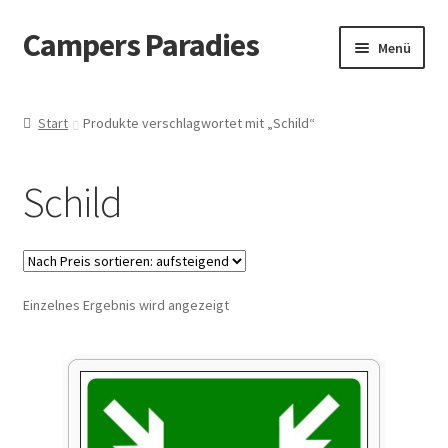
Campers Paradies
Zur
Zum
Menü
Navigation
Inhalt
springen
springen
Fahrzeug
Start
Produkte verschlagwortet mit „Schild“
Ausstattung
Schild
Outdoor
Bekleidung
Einzelnes Ergebnis wird angezeigt
Freizeitbeschäftigung
Haustier
Bücher