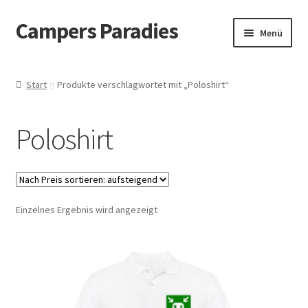
Campers Paradies
Zur
Zum
Menü
Navigation
Inhalt
springen
springen
Fahrzeug
Start
Produkte verschlagwortet mit „Poloshirt“
Ausstattung
Poloshirt
Outdoor
Bekleidung
Einzelnes Ergebnis wird angezeigt
Freizeitbeschäftigung
Haustier
Bücher