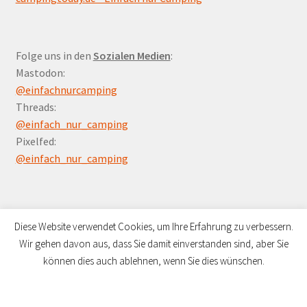
Folge uns in den
Sozialen Medien
:
Mastodon:
@einfachnurcamping
Threads:
@einfach_nur_camping
Pixelfed:
@einfach_nur_camping
Diese Website verwendet Cookies, um Ihre Erfahrung zu verbessern.
Wir gehen davon aus, dass Sie damit einverstanden sind, aber Sie
© Campers Paradies 2026
können dies auch ablehnen, wenn Sie dies wünschen.
Datenschutzerklärung
Erstellt mit WooCommerce
.