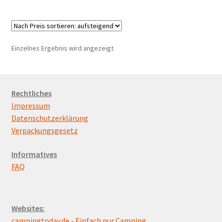
Marken
Unterm
Service
öffnen
Einzelnes Ergebnis wird angezeigt
Rechtliches
Impressum
Datenschutzerklärung
Verpackungsgesetz
Informatives
FAQ
Websites:
campingtoday.de - Einfach nur Camping