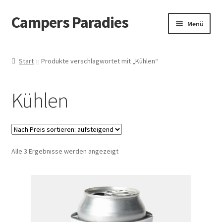
Campers Paradies
Zur
Zum
Menü
Navigation
Inhalt
springen
springen
Fahrzeug
Start
Produkte verschlagwortet mit „Kühlen“
Ausstattung
Kühlen
Outdoor
Bekleidung
Nach
Alle 3 Ergebnisse werden angezeigt
Freizeitbeschäftigung
Preis
sortiert:
Haustier
aufsteigend
Bücher