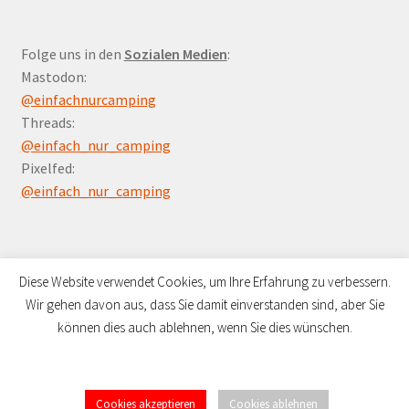
Folge uns in den
Sozialen Medien
:
Mastodon:
@einfachnurcamping
Threads:
@einfach_nur_camping
Pixelfed:
@einfach_nur_camping
Diese Website verwendet Cookies, um Ihre Erfahrung zu verbessern.
Wir gehen davon aus, dass Sie damit einverstanden sind, aber Sie
© Campers Paradies 2026
können dies auch ablehnen, wenn Sie dies wünschen.
Datenschutzerklärung
Erstellt mit WooCommerce
.
Cookies akzeptieren
Cookies ablehnen