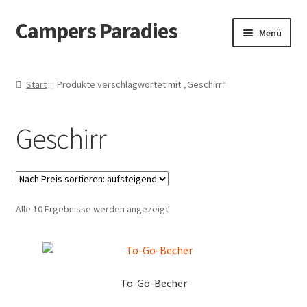
Campers Paradies
Zur
Zum
Menü
Navigation
Inhalt
springen
springen
Fahrzeug
Start
Produkte verschlagwortet mit „Geschirr“
Ausstattung
Geschirr
Outdoor
Bekleidung
Nach
Alle 10 Ergebnisse werden angezeigt
Freizeitbeschäftigung
Preis
sortiert:
Haustier
aufsteigend
To-Go-Becher
Bücher