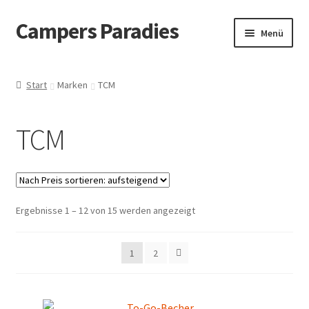
Campers Paradies
Zur
Zum
Menü
Navigation
Inhalt
springen
springen
Fahrzeug
Start
Marken
TCM
Ausstattung
TCM
Outdoor
Bekleidung
Nach
Ergebnisse 1 – 12 von 15 werden angezeigt
Freizeitbeschäftigung
Preis
sortiert:
Haustier
1
2
aufsteigend
Bücher