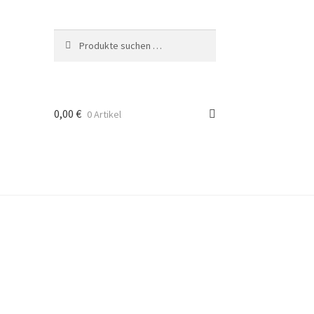
Suchen
Suchen
nach:
0,00
€
0 Artikel