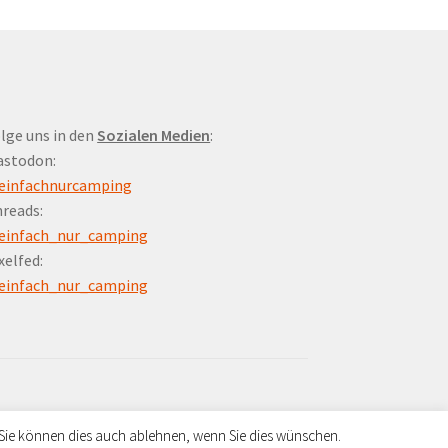
lge uns in den
Sozialen Medien
:
astodon:
einfachnurcamping
reads:
einfach_nur_camping
xelfed:
einfach_nur_camping
 Sie können dies auch ablehnen, wenn Sie dies wünschen.