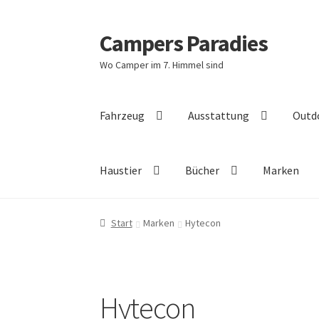
Campers Paradies
Zur
Zum
Navigation
Inhalt
Wo Camper im 7. Himmel sind
springen
springen
Fahrzeug
Ausstattung
Outd
Haustier
Bücher
Marken
Start
Marken
Hytecon
Hytecon