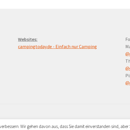
Websites:
Fo
campingtoday.de - Einfach nur Camping
M
@
Th
@
Pi
@
verbessern. Wir gehen davon aus, dass Sie damit einverstanden sind, aber
ommerce
.