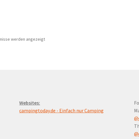
Nach
bnisse werden angezeigt
Preis
sortiert:
aufsteigend
Websites:
Fo
campingtoday.de - Einfach nur Camping
M
@
Th
@