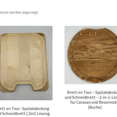
Nach
bnisse werden angezeigt
Preis
sortiert:
aufsteigend
Brett on Tour – Spülabdeck
und Schneidbrett – 2-in-1-L
für Caravan und Reisemob
(Buche)
ett on Tour -Spülabdeckung
d Schneidbrett | 2in1 Lösung