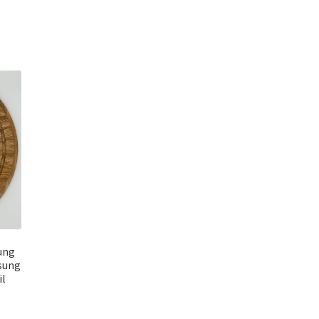
ung
ösung
il