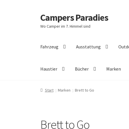
Campers Paradies
Zur
Zum
Navigation
Inhalt
Wo Camper im 7. Himmel sind
springen
springen
Fahrzeug
Ausstattung
Outd
Haustier
Bücher
Marken
Start
Marken
Brett to Go
Brett to Go