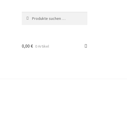
Suchen
Suchen
nach:
0,00
€
0 Artikel