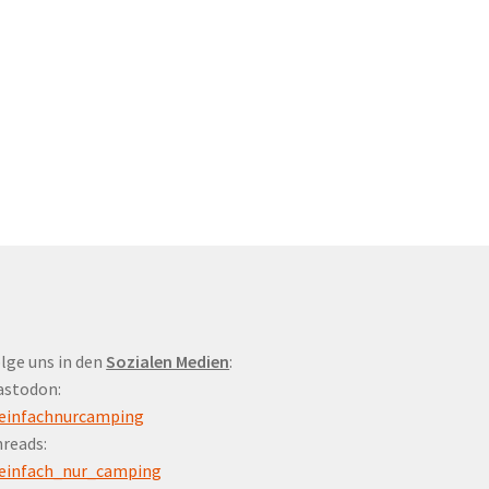
lge uns in den
Sozialen Medien
:
astodon:
einfachnurcamping
reads:
einfach_nur_camping