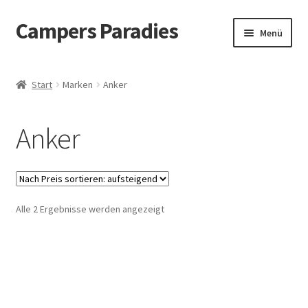
Campers Paradies
Zur
Zum
Menü
Navigation
Inhalt
springen
springen
Unterm
Fahrzeug
öffnen
Start
Marken
Anker
Unterm
Ausstattung
öffnen
Anker
Unterm
Outdoor
öffnen
Unterm
Bekleidung
öffnen
Unterm
Nach
Alle 2 Ergebnisse werden angezeigt
Freizeitbeschäftigung
Preis
öffnen
sortiert:
Unterm
Haustier
aufsteigend
öffnen
Unterm
Bücher
öffnen