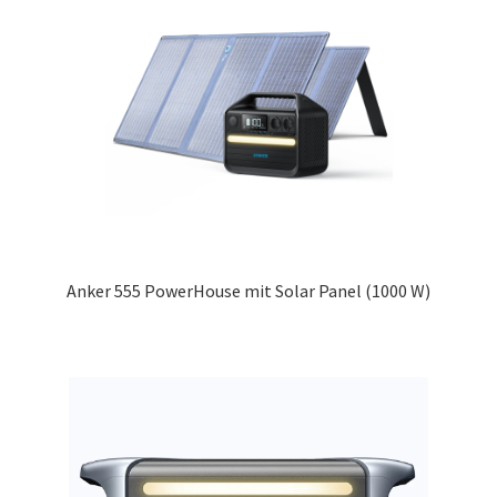
Marken
Unterm
Service
öffnen
Anker 555 PowerHouse mit Solar Panel (1000 W)