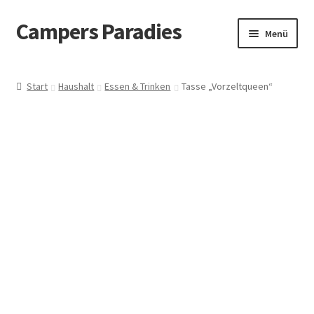
Campers Paradies
Zur
Zum
Menü
Navigation
Inhalt
springen
springen
Fahrzeug
Start
Haushalt
Essen & Trinken
Tasse „Vorzeltqueen“
Ausstattung
Outdoor
Bekleidung
Freizeitbeschäftigung
Haustier
Bücher