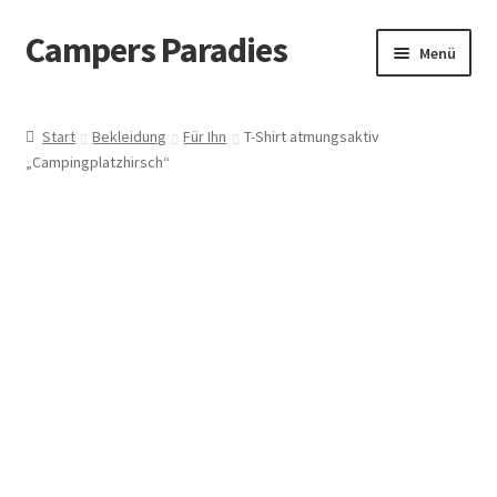
Campers Paradies
Zur
Zum
Menü
Navigation
Inhalt
springen
springen
Fahrzeug
Start
Bekleidung
Für Ihn
T-Shirt atmungsaktiv
„Campingplatzhirsch“
Ausstattung
Outdoor
Bekleidung
Freizeitbeschäftigung
Haustier
Bücher