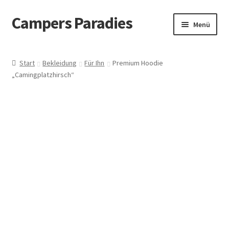
Campers Paradies
Zur
Zum
Menü
Navigation
Inhalt
springen
springen
Fahrzeug
Start
Bekleidung
Für Ihn
Premium Hoodie
„Camingplatzhirsch“
Ausstattung
Outdoor
Bekleidung
Freizeitbeschäftigung
Haustier
Bücher