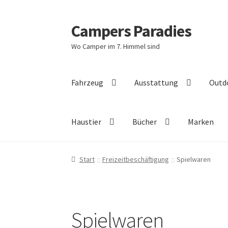
Campers Paradies
Zur
Zum
Navigation
Inhalt
Wo Camper im 7. Himmel sind
springen
springen
Fahrzeug
Ausstattung
Outd
Haustier
Bücher
Marken
Start
Freizeitbeschäftigung
Spielwaren
Spielwaren