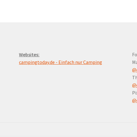
Websites:
Fo
campingtoday.de - Einfach nur Camping
M
@
Th
@
Pi
@