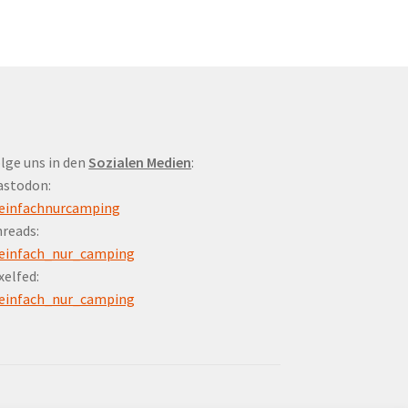
lge uns in den
Sozialen Medien
:
astodon:
einfachnurcamping
reads:
einfach_nur_camping
xelfed:
einfach_nur_camping