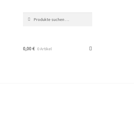
Suchen
Suchen
nach:
0,00
€
0 Artikel