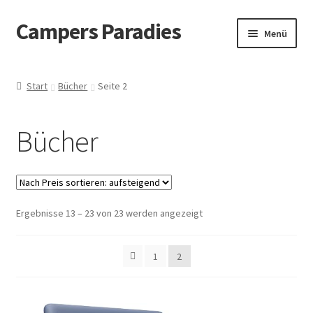
Campers Paradies
Zur
Zum
Menü
Navigation
Inhalt
springen
springen
Fahrzeug
Start
Bücher
Seite 2
Ausstattung
Bücher
Outdoor
Bekleidung
Nach
Ergebnisse 13 – 23 von 23 werden angezeigt
Freizeitbeschäftigung
Preis
sortiert:
Haustier
1
2
aufsteigend
Bücher